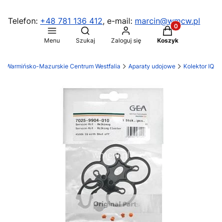
Telefon:
+48 781 136 412
, e-mail:
marcin@wmcw.pl
Produkty w koszy
Otwórz wyszukiwarkę
Menu
Szukaj
Zaloguj się
Koszyk
Warmińsko-Mazurskie Centrum Westfalia
Aparaty udojowe
Kolektor IQ