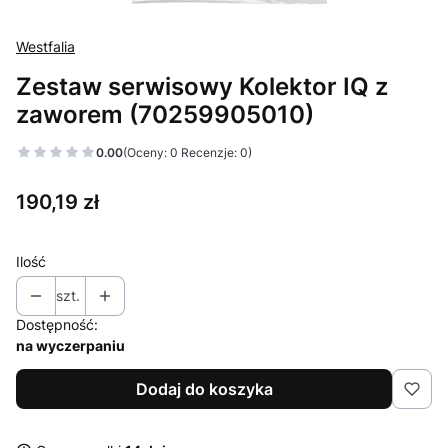
Westfalia
Zestaw serwisowy Kolektor IQ z
zaworem (70259905010)
0.00
(Oceny: 0 Recenzje: 0)
Cena
190,19 zł
Ilość
szt.
Dostępność:
na wyczerpaniu
Dodaj do koszyka