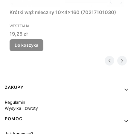
Krótki wąż mleczny 10x4x160 (70217101030)
PRODUCENT
WESTFALIA
Cena
19,25 zł
Do koszyka
Linki w stopce
ZAKUPY
Regulamin
Wysyłka i zwroty
POMOC
Jak kupować?